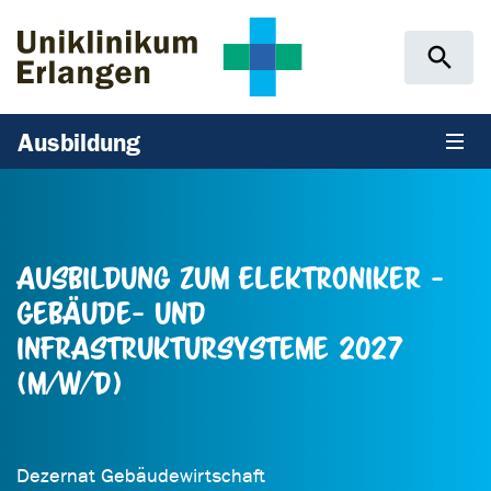
Zum Hauptinhalt springen
Skip to page footer
Ausbildung
Ausbildung zum Elektroniker -
Gebäude- und
Infrastruktursysteme 2027
(m/w/d)
Dezernat Gebäudewirtschaft